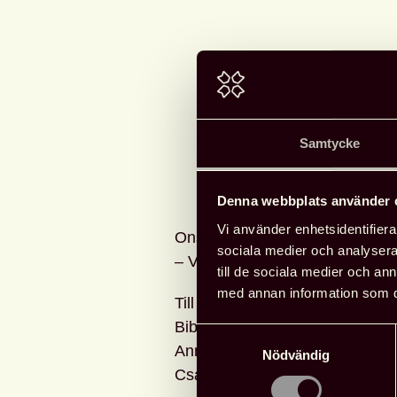
Samtycke
Denna webbplats använder 
Vi använder enhetsidentifierar
Onsdag 18 maj bjuder vi på de
sociala medier och analysera 
– Var går gränsen? på Lomma b
till de sociala medier och a
med annan information som du 
Till kvällens samtal har vi bjudi
Bibliotek som tankesmedjor? Lin
Samtyckesval
Anna Helm Hannervik, sektionsc
Nödvändig
Csaba Bene Perlenberg.