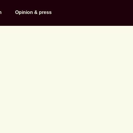
m
Opinion & press
 och
ppdraget. P
mma bibliote