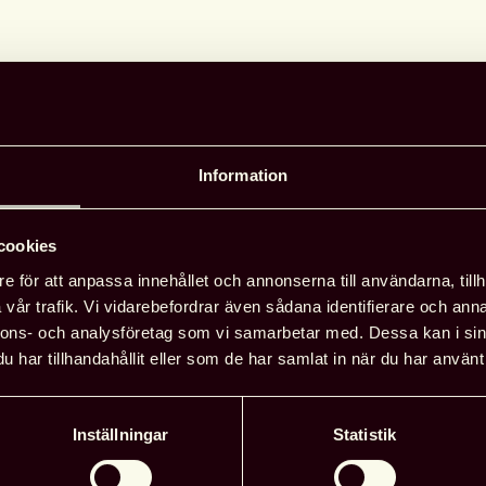
Information
cookies
e för att anpassa innehållet och annonserna till användarna, tillh
t andra panelsamtalet på tema demokrati
vår trafik. Vi vidarebefordrar även sådana identifierare och anna
ibliotek
nnons- och analysföretag som vi samarbetar med. Dessa kan i sin
har tillhandahållit eller som de har samlat in när du har använt 
t in Brit Stakston, aktuell med förstudien
da Willander, bibliotekschef i Ystad och
hef Biblioteken i Malmö. Moderator:
Regionfö
Inställningar
Statistik