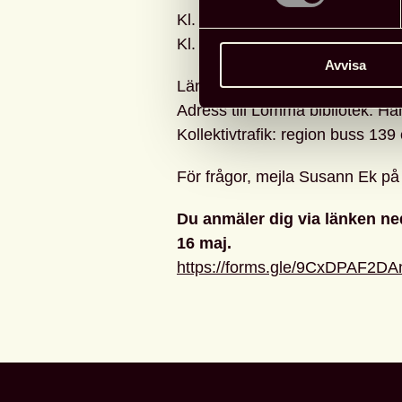
Kl. 17-18 mingel och lätt förtäri
Kl. 18-19 panelsamtal
Avvisa
Länk till Biblioteken som tanke
Adress till Lomma bibliotek: H
Kollektivtrafik: region buss 139
För frågor, mejla Susann Ek på
Du anmäler dig via länken ne
16 maj.
https://forms.gle/9CxDPAF2