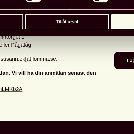
Detaljera
ng (vegetarisk)
Arrangör
Tillåt urval
Datum
: 
smedjor? hittar du
här.
Tid
:
17:0
amntorget 1
 eller Pågatåg
 susann.ek[at]lomma.se.
Läg
dan. Vi vill ha din anmälan senast den
DAnLMKb2A