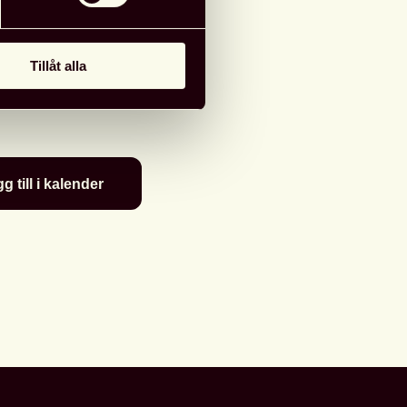
d information
:
Regionförening Skåne
Tillåt alla
18 maj 2022
0
g till i kalender