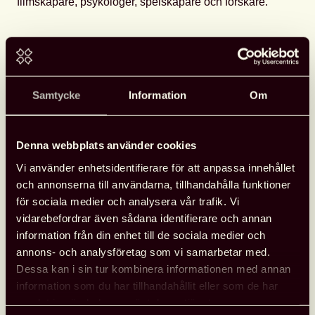
filmskapare, psykologer, spelskapare och forskare.
Medverkande talare:
Jacqueline Woodson, Carole Bloch, Lasse Berg,
Samtycke
Information
Om
Agnes Wold, Josef Fares, Suzanne Osten, Gabriela
Pichler, Jenny Jägerfeld, Jonas Mosskin, Lars
Strannegård, Kairos Future med flera.
Denna webbplats använder cookies
Arrangörer:
Vi använder enhetsidentifierare för att anpassa innehållet
Astrid Lindgren AB, Rabén & Sjögren, Astrid Lindgren-
och annonserna till användarna, tillhandahålla funktioner
sällskapet i samarbete med ALMA-priset och Svenska
för sociala medier och analysera vår trafik. Vi
Filminstitutet.
vidarebefordrar även sådana identifierare och annan
information från din enhet till de sociala medier och
Som medlem i Svensk biblioteksförening får du ett
annons- och analysföretag som vi samarbetar med.
specialpris, använd kampanjkoden
SVBIB
när du
Dessa kan i sin tur kombinera informationen med annan
köper din biljett. (Ord pris 1.495 kr, ditt medlemspris:
information som du har tillhandahållit eller som de har
1.295 kr)
samlat in när du har använt deras tjänster.