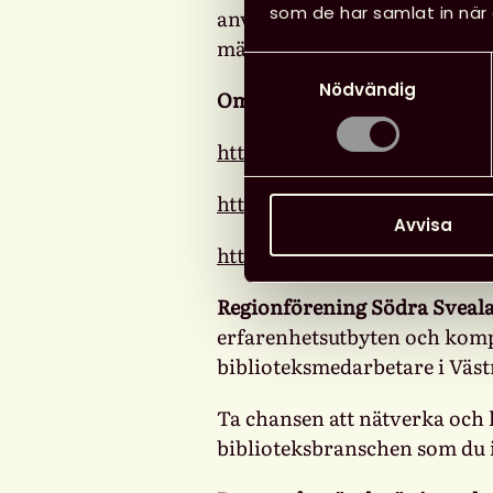
som de har samlat in när 
användarna. Det ger oss en m
människors behov och bygga 
Samtyckesval
Nödvändig
Om du vill veta mer om meto
http://designthinkingförbibli
https://www.ted.com/talks/
Avvisa
http://innovationsguiden.se/
Regionförening Södra Sveal
erfarenhetsutbyten och komp
biblioteksmedarbetare i Väs
Ta chansen att nätverka och
biblioteksbranschen som du i