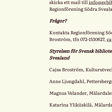
skicka ett mail till
info@svbi
Regionförening Södra Sveal
Frågor?
Kontakta Regionförening Sö
Broström, tfn 072-1530627,
ca
Styrelsen för Svensk biblio
Svealand
Cajsa Broström, Kulturutvec
Anne Ljungdahl, Pettersbergs
Magnus Velander, Mälardalen
Katarina Ylikiiskilä, Mälard