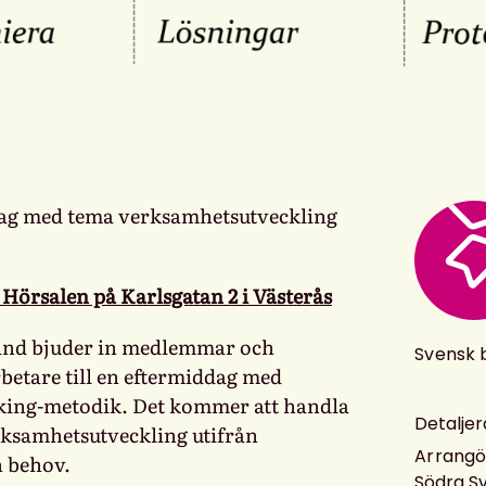
dag med tema verksamhetsutveckling
i Hörsalen på Karlsgatan 2 i Västerås
and bjuder in medlemmar och
Svensk b
betare till en eftermiddag med
nking-metodik. Det kommer att handla
Detaljer
ksamhetsutveckling utifrån
Arrangö
 behov.
Södra S