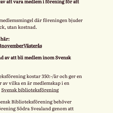
av att vara medlem i förening för att
 medlemsmingel där föreningen bjuder
ck, utan kostnad.
 här:
g13novemberVästerås
ad av att bli medlem inom Svensk
ksförening kostar 350:-/år och ger en
 av vilka en är medlemskap i en
:
Svensk biblioteksförening
ensk Biblioteksförening behöver
nförening Södra Svealand genom att