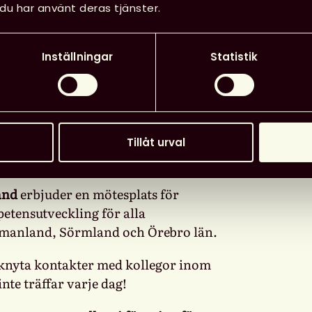
du har använt deras tjänster.
etod för att verkligen förstå
ett hållbart samhälle.
Inställningar
Statistik
diken i förväg:
otek.se/
tim_brown_urges_designers_to_think_big
Tillåt urval
and
erbjuder en mötesplats för
etensutveckling för alla
tmanland, Sörmland och Örebro län.
 knyta kontakter med kollegor inom
nte träffar varje dag!