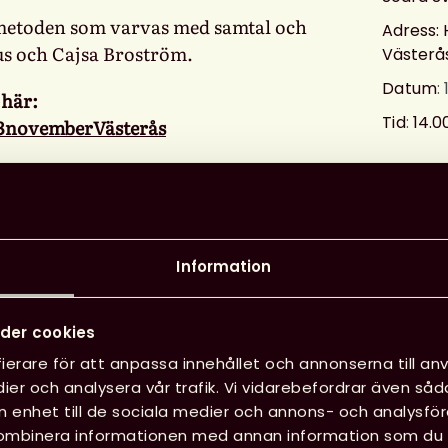
l metoden som varvas med samtal och
Adress: 
s och Cajsa Broström.
Västerå
Datum
:
 här:
Tid
:
14.0
g13novemberVästerås
Kulturrådet som projektledare för
nom design thinking på KTHs Openlab
Läg
n innovation. Maria Telenius coachar
 innovativa tjänster med utgångspunkt i
Information
. via SKLs Innovationsguiden. Syftet är
som bättre motsvarar behoven hos
der cookies
ierare för att anpassa innehållet och annonserna till anv
ign thinking kan vara ett stöd inom
ier och analysera vår trafik. Vi vidarebefordrar även såd
t skapa ändamålsenlig innovation och
in enhet till de sociala medier och annons- och analysf
er, genom empati och samskapande med
kombinera informationen med annan information som du har