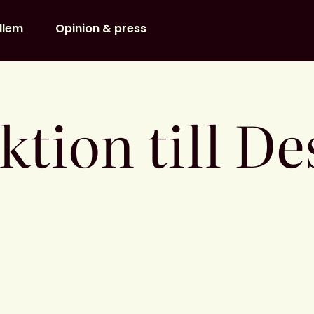
dlem
Opinion & press
ktion till De