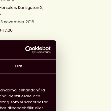
Hörsalen, Karlsgatan 2,
s
 13 november 2018
0-17.00
g till i kalender
Om
ändarna, tillhandahålla
ana identifierare och
öretag som vi samarbetar
 tillhandahållit eller