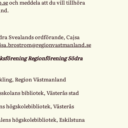
b.se
och meddela att du vill tillhöra
and.
dra Svealands ordförande, Cajsa
jsa.brostrom@regionvastmanland.se
teksförening Regionförening Södra
kling, Region Västmanland
skolans bibliotek, Västerås stad
s högskolebibliotek, Västerås
alens högskolebibliotek, Eskilstuna