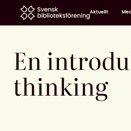
Home
Aktuellt
Me
En introdu
thinking