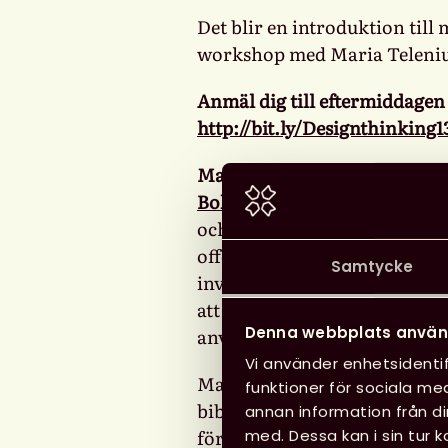
Det blir en introduktion til
workshop med Maria Teleniu
Anmäl dig till eftermiddagen
http://bit.ly/Designthinkin
Maria Telenius
, arbetar på 
Bokstart
. Hon är utbildad i
och coach för användardrive
offentlig sektor att utveckla
Samtycke
invånarnas upplevelser bl. a
att utveckla en verksamhet 
Denna webbplats använ
användarna.
Vi använder enhetsidentif
Maria Telenius menar att des
funktioner för sociala med
biblioteksverksamhet för at
annan information från d
förbättra offentliga tjänst
med. Dessa kan i sin tur 