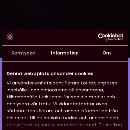
Samtycke
Information
Om
Digital posterutställning
Denna webbplats använder cookies
om de globala målen
Vi använder enhetsidentifierare för att anpassa
innehållet och annonserna till användarna,
tillhandahålla funktioner för sociala medier och
När Biblioteksdagarna 2020 ställdes in pausades
analysera vår trafik. Vi vidarebefordrar även
planerna för posterutställningen. Nu är den
sådana identifierare och annan information från
tillbaka, i digital version, med ett antal
din enhet till de sociala medier och annons- och
posterbidrag från medlemmar som tänkt om
analysföretag som vi samarbetar med. Dessa kan