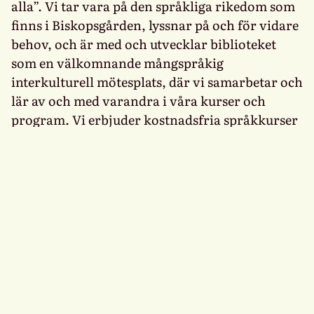
alla”. Vi tar vara på den språkliga rikedom som
finns i Biskopsgården, lyssnar på och för vidare
behov, och är med och utvecklar biblioteket
som en välkomnande mångspråkig
interkulturell mötesplats, där vi samarbetar och
lär av och med varandra i våra kurser och
program. Vi erbjuder kostnadsfria språkkurser
och språkcaféer på flera språk, till exempel på
arabiska, engelska, rumänska, somaliska och
svenska.
Biblioteksvännerna utvecklar och förverkligar
idéer, skapar nätverk och social
sammanhållning i samarbete med boende i
Biskopsgården, biblioteket, det lokala
föreningslivet, studieförbund, folkhögskolor,
universitet och stadsdelsförvaltning.
Tillsammans arbetar vi för ett inkluderande