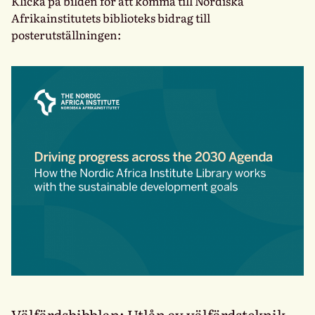
Klicka på bilden för att komma till Nordiska
Afrikainstitutets biblioteks bidrag till
posterutställningen:
Välfärdsbibblan: Utlån av välfärdsteknik