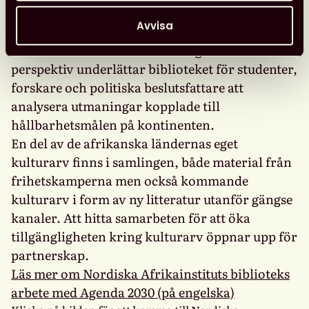
tredjedel av samlingen som kommer från den
Avvisa
afrikanska kontinenten. Genom att vägleda och
tillhandahålla både lokala och globala
perspektiv underlättar biblioteket för studenter,
forskare och politiska beslutsfattare att
analysera utmaningar kopplade till
hållbarhetsmålen på kontinenten.
En del av de afrikanska ländernas eget
kulturarv finns i samlingen, både material från
frihetskamperna men också kommande
kulturarv i form av ny litteratur utanför gängse
kanaler. Att hitta samarbeten för att öka
tillgängligheten kring kulturarv öppnar upp för
partnerskap.
Läs mer om Nordiska Afrikainstituts biblioteks
arbete med Agenda 2030 (på engelska)